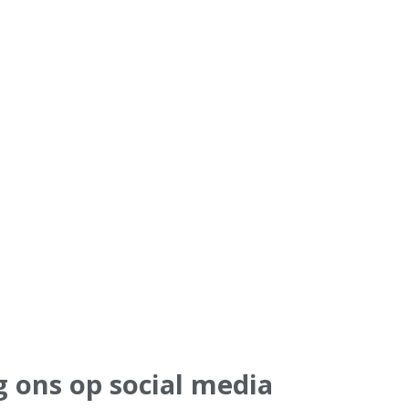
ede
C
ede
C
g ons op social media