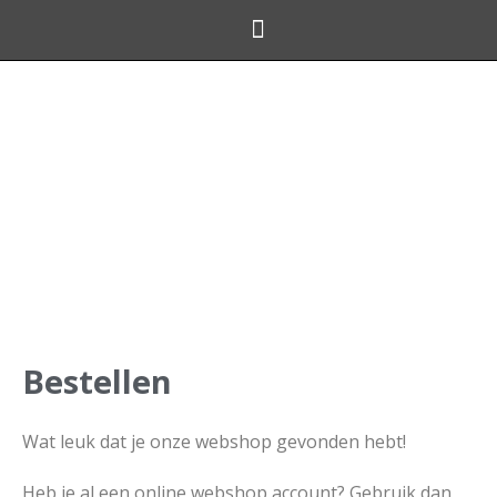
Online shoppen
Bestellen
Wat leuk dat je onze webshop gevonden hebt!
Heb je al een online webshop account? Gebruik dan