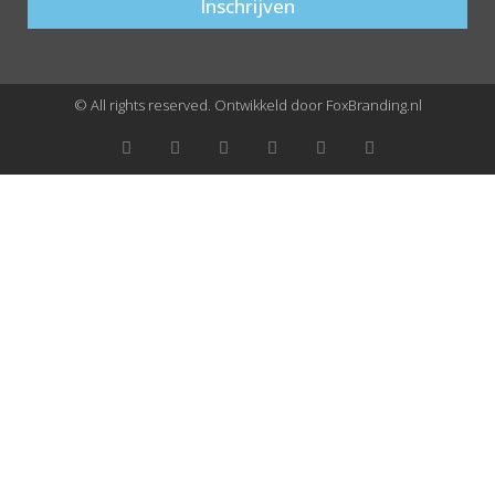
Inschrijven
© All rights reserved. Ontwikkeld door FoxBranding.nl